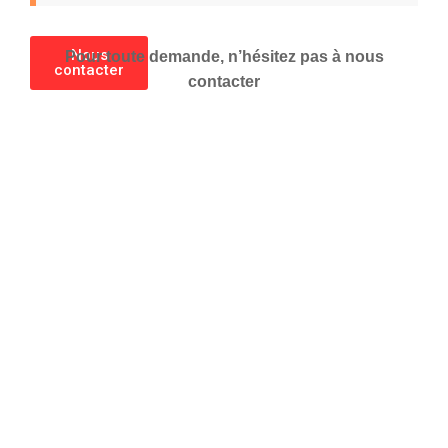
Nous
Pour toute demande, n’hésitez pas à nous
contacter
contacter