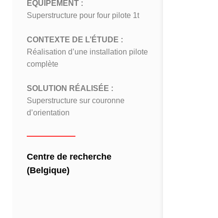
ÉQUIPEMENT :
ÉQUIPEME
Superstructure pour four pilote 1t
Superstruct
40t
CONTEXTE DE L’ÉTUDE :
Réalisation d’une installation pilote
CONTEXTE
complète
Remplaceme
d’origine
SOLUTION RÉALISÉE :
Superstructure sur couronne
SOLUTION
d’orientation
Nouvelle su
de suspensi
Centre de recherche
Aciérie (
(Belgique)