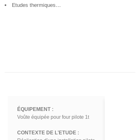
Etudes thermiques…
ÉQUIPEMENT :
ÉQUIPEME
Voûte équipée pour four pilote 1t
Voûte équip
CONTEXTE DE L’ETUDE :
CONTEXTE