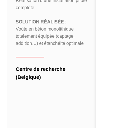
Réalisation d’une installation pilote
Réalisation 
complète
complète
SOLUTION RÉALISÉE :
SOLUTION
Voûte en béton monolithique
Voûte en bé
totalement équipée (captage,
totalement 
addition…) et étanchéité optimale
addition…) 
Centre de recherche
Centre de
(Belgique)
(Belgique