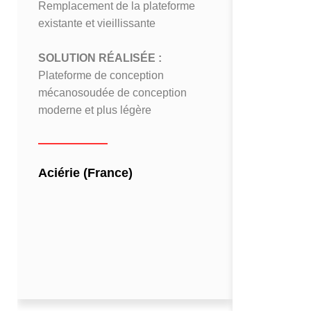
Remplacement de la plateforme
Conception
existante et vieillissante
pivotement 
coulée
SOLUTION RÉALISÉE :
Plateforme de conception
SOLUTION
mécanosoudée de conception
Plateform
moderne et plus légère
embarquant
mécanisme p
de suspens
Aciérie (France)
Centre de
(Belgique