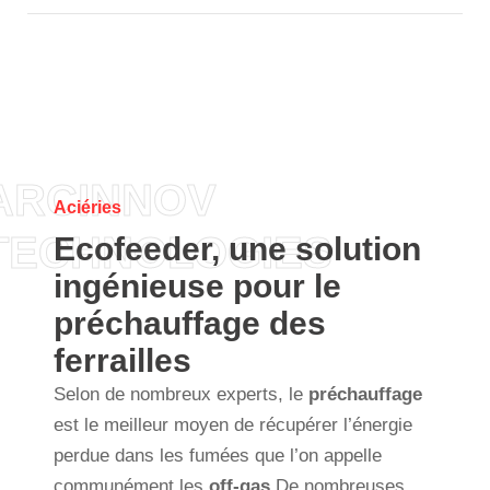
ARCINNOV
Aciéries
TECHNOLOGIES
Ecofeeder, une solution
ingénieuse pour le
préchauffage des
ferrailles
Selon de nombreux experts, le
préchauffage
est le meilleur moyen de récupérer l’énergie
perdue dans les fumées que l’on appelle
communément les
off-gas
De nombreuses