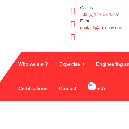
Call us
+33 (0)4 77 57 42 97
E-mail
contact@arcinnov.com
Who we are ?
Expertise
Engineering an
Certifications
Contact