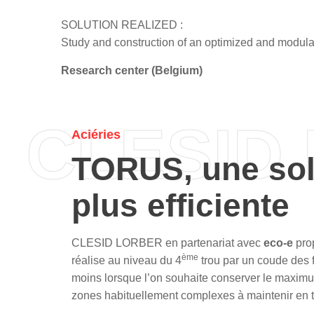
SOLUTION REALIZED :
Study and construction of an optimized and modular
Research center (Belgium)
CLESID
Aciéries
TORUS, une sol
plus efficiente
CLESID LORBER
en partenariat avec
eco-e
prop
ème
réalise au niveau du 4
trou par un coude des f
moins lorsque l’on souhaite conserver le maximum 
zones habituellement complexes à maintenir en t